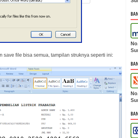
Su
BA
No
Su
 save file bisa semua, tampilan struknya seperti ini:
BAN
No
Su
BAN