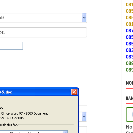
08
08
08
08
08
08
08
08
08
08
08
NO
BAN
No