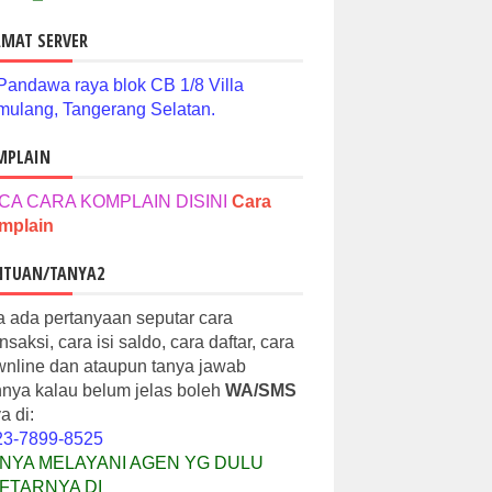
MAT SERVER
 Pandawa raya blok CB 1/8 Villa
ulang, Tangerang Selatan.
MPLAIN
CA CARA KOMPLAIN DISINI
Cara
mplain
NTUAN/TANYA2
a ada pertanyaan seputar cara
nsaksi, cara isi saldo, cara daftar, cara
nline dan ataupun tanya jawab
nnya kalau belum jelas boleh
WA/SMS
a di:
23-7899-8525
NYA MELAYANI AGEN YG DULU
FTARNYA DI