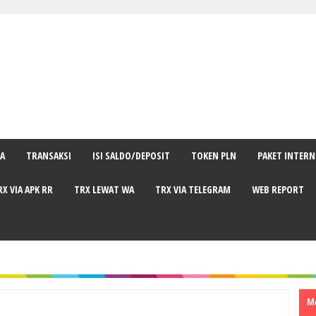
SA
TRANSAKSI
ISI SALDO/DEPOSIT
TOKEN PLN
PAKET INTERN
RX VIA APK RR
TRX LEWAT WA
TRX VIA TELEGRAM
WEB REPORT
M