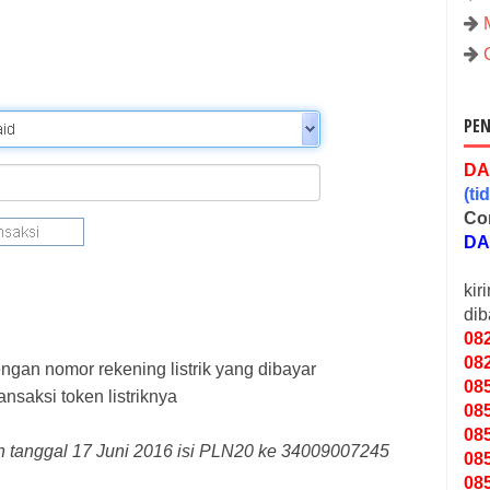
PEN
DA
(
ti
Co
DA
kir
dib
08
08
ngan nomor rekening listrik yang dibayar
08
ansaksi token listriknya
08
08
ln tanggal 17 Juni 2016 isi PLN20 ke
34009007245
08
08