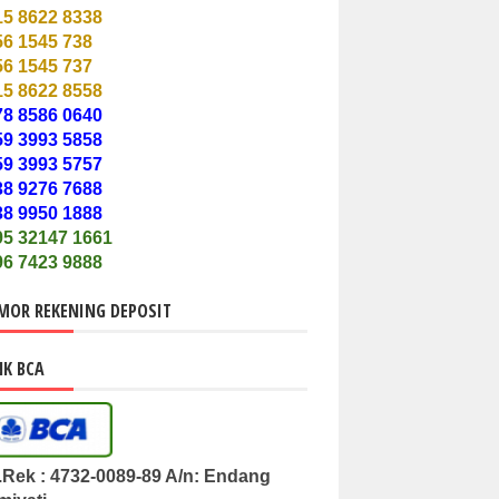
15 8622 8338
56 1545 738
56 1545 737
15 8622 8558
78 8586 0640
59 3993 5858
59 3993 5757
38 9276 7688
38 9950 1888
9
5 32147 166
1
96 7423 9888
MOR REKENING DEPOSIT
K BCA
.Rek : 4732-0089-89 A/n: Endang