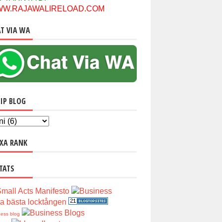
W.RAJAWALIRELOAD.COM
T VIA WA
IP BLOG
XA RANK
TATS
ta bästa locktången
ness blog