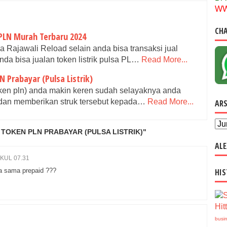
WW
CHA
 PLN Murah Terbaru 2024
 Rajawali Reload selain anda bisa transaksi jual
nda bisa jualan token listrik pulsa PL…
Read More...
 Prabayar (Pulsa Listrik)
(token pln) anda makin keren sudah selayaknya anda
 dan memberikan struk tersebut kepada…
Read More...
ARS
TOKEN PLN PRABAYAR (PULSA LISTRIK)"
ALE
KUL 07.31
a sama prepaid ???
HIS
Hit
busi