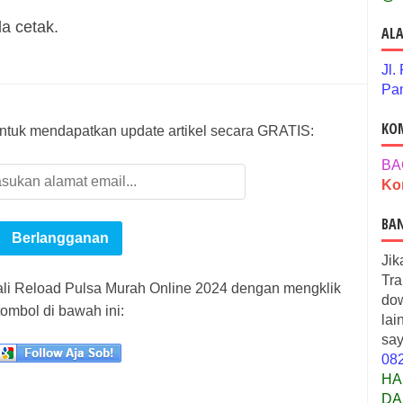
a cetak.
ALA
Jl.
Pam
KO
ntuk mendapatkan update artikel secara GRATIS:
BA
Ko
BA
Jik
Tra
wali Reload Pulsa Murah Online 2024 dengan mengklik
dow
tombol di bawah ini:
lai
say
08
HA
DA