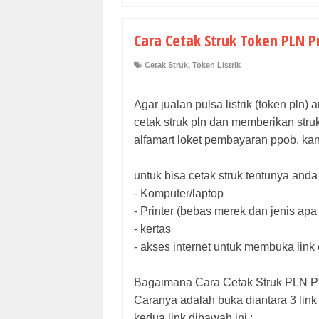
Cara Cetak Struk Token PLN Pr
Cetak Struk
,
Token Listrik
Agar jualan pulsa listrik (token pl
cetak struk pln dan memberikan struk
alfamart loket pembayaran ppob, kant
untuk bisa cetak struk tentunya anda
- Komputer/laptop
- Printer (bebas merek dan jenis apa
- kertas
- akses internet untuk membuka link 
Bagaimana Cara Cetak Struk PLN Prab
Caranya adalah buka diantara 3 link i
kedua link dibawah ini :