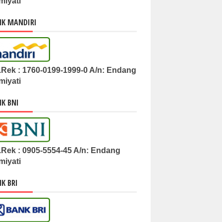
miyati
NK MANDIRI
.Rek : 1760-0199-1999-0 A/n: Endang
miyati
K BNI
.Rek : 0905-5554-45 A/n: Endang
miyati
K BRI