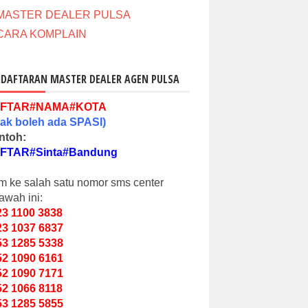
MASTER DEALER PULSA
CARA KOMPLAIN
DAFTARAN MASTER DEALER AGEN PULSA
FTAR#NAMA#KOTA
dak
boleh ada
SPASI
)
ntoh:
FTAR#Sinta#Bandung
im ke salah satu nomor sms center
awah ini:
23 1100 3838
23 1037 6837
53 1285 5338
52 1090 6161
52 1090 7171
52 1066 8118
53 1285 5855