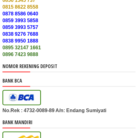
0856 1545 737
0815 8622 8558
08
78 8586 0640
0859 3993 5858
0859 3993 5757
0838 9276 7688
0838 9950 1888
08
9
5 32147 166
1
0896 7423 9888
NOMOR REKENING DEPOSIT
BANK BCA
No.Rek : 4732-0089-89 A/n: Endang Sumiyati
BANK MANDIRI