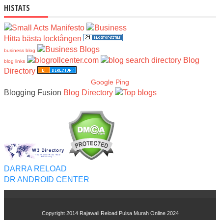
HISTATS
Hitta bästa locktången
business blog
Blog
blog links
Directory
Google Ping
Blogging Fusion
Blog Directory
DARRA RELOAD
DR ANDROID CENTER
Copyright 2014
Rajawali Reload Pulsa Murah Online 2024